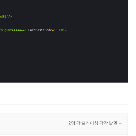
Adt0"
/>
/BCguKzAAAAA=="
FareBasisCode
=
"EFFO"
>
2명 각 프라이싱 각각 발권
→