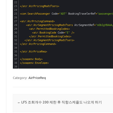
22
23
</air:AirPricingModifiers>
24
25
<com:SearchPassenger 
Code
=
"ADT"
BookingTravelerRef
=
"passenger
26
27
<air:AirPricingCommand>
28
<air:AirSegmentPricingModifiers 
AirSegmentRef
=
"nObIgYBAAA
29
<air:PermittedBookingCodes>
30
<air:BookingCode 
Code
=
"E"
 />
31
</air:PermittedBookingCodes>
32
</air:AirSegmentPricingModifiers>
33
</air:AirPricingCommand>
34
35
</air:AirPriceReq>
36
37
</soapenv:Body>
38
</soapenv:Envelope>
39
Category:
AirPriceReq
Post navigation
←
LFS 조회개수 200 제한 후 직항스케줄도 나오게 하기