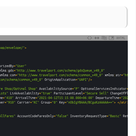
XHTML
oap/envelope/"
>
orizedBy
=
"User"
mlns
:
gds
=
"http://www.travelport.com/schema/gdsQueue_v49_0"
xmlns
:
com
=
"http://www.travelport.com/schema/common_v49_0"
xmlns
:
air
=
"http:/
com/schema/common_v49_0"
OriginApplication
=
"UAPI"
/>
re Shop/Optimal Shop"
AvailabilitySource
=
"P"
OptionalServicesIndicator
=
"fal
ists"
LinkAvailability
=
"true"
ParticipantLevel
=
"Secure Sell"
ChangeOfPlane
=
me
=
"410"
ArrivalTime
=
"2021-04-12T15:15:00.000+06:00"
DepartureTime
=
"2021-04
ber
=
"910"
Carrier
=
"KC"
Group
=
"0"
Key
=
"nObIgYBAAA/BCguKzAAAAA=="
>
</air:AirS
AllFares"
AccountCodeFaresOnly
=
"false"
InventoryRequestType
=
"Basic"
ReturnS