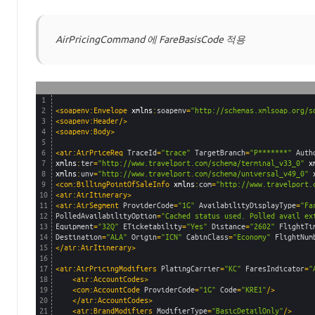
AirPricingCommand 에 FareBasisCode 적용
1
2
<soapenv:Envelope 
xmlns
:
soapenv
=
"http://schemas.xmlsoap.org/s
3
<soapenv:Header/>
4
<soapenv:Body>
5
6
<air:AirPriceReq 
TraceId
=
"trace"
TargetBranch
=
"P*******"
Auth
7
xmlns
:
ter
=
"http://www.travelport.com/schema/terminal_v33_0"
x
8
xmlns
:
unv
=
"http://www.travelport.com/schema/universal_v49_0"
9
<com:BillingPointOfSaleInfo 
xmlns
:
com
=
"http://www.travelport.
10
<air:AirItinerary>
11
<air:AirSegment 
ProviderCode
=
"1G"
AvailabilityDisplayType
=
"Fa
12
PolledAvailabilityOption
=
"Cached status used. Polled avail ex
13
Equipment
=
"32Q"
ETicketability
=
"Yes"
Distance
=
"2602"
FlightTi
14
Destination
=
"ALA"
Origin
=
"ICN"
CabinClass
=
"Economy"
FlightNum
15
</air:AirItinerary>
16
17
<air:AirPricingModifiers 
PlatingCarrier
=
"KC"
FaresIndicator
=
"
18
<air:AccountCodes>
19
<com:AccountCode 
ProviderCode
=
"1G"
Code
=
"KRE1"
/>
20
</air:AccountCodes>
21
<air:BrandModifiers 
ModifierType
=
"BasicDetailOnly"
/>