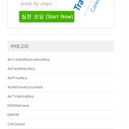
카데고리
AirCreateReservationReq
AirFareRulesReq
/www.travelport.com/schema/air_v49_0"
>
AirPriceReq
se"
AirRetrieveDocument
"false"
-12T11:25:00.000+09:00"
AirTicketingReq
egment>
EMDRetrieve
ervices
=
"false"
CurrencyType
=
"KRW"
>
ERROR
GdsQueue