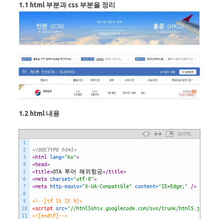
1.1 html 부분과 css 부분을 정리
1.2 html 내용
XHTML
1
2
<!DOCTYPE html>
3
<html 
lang
=
"ko"
>
4
<head>
5
<title>
OTA 투어 해외항공
</title>
6
<meta 
charset
=
"utf-8"
>
7
<meta 
http-equiv
=
"X-UA-Compatible"
content
=
"IE=Edge;"
 />
8
9
<!--[if lt IE 9]>
10
<script 
src
=
"//html5shiv.googlecode.com/svn/trunk/html5.js"
>
</s
11
<![endif]-->