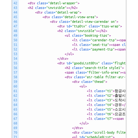
42
<div 
class
=
"detail-wrapper"
>
43
<h2 
class
=
"invisible"
>
</h2>
44
<div 
class
=
"detail-wrap"
>
45
<div 
class
=
"detail-view-area"
>
46
<div 
class
=
"detail-view-carendar on"
>
47
<div 
id
=
"tipDiv"
class
=
"tips-wrap"
>
48
<h2 
class
=
"invisible"
>
</h2>
49
<ul 
class
=
"booking-tips"
>
50
<li 
class
=
"carendar-tip"
>
<span 
id
=
"
51
<li 
class
=
"seat-tip"
>
<span 
class
=
"t
52
<li 
class
=
"payment-tip"
>
<span 
class
53
</ul>
54
</div>
55
<div 
id
=
"goodsList0Div"
class
=
"flight-list-
56
<h2 
class
=
"search-title style1"
>
 가는편
57
<span 
class
=
"filter-info-area"
>
<span 
cl
58
<div 
class
=
"air-table filter-air-table"
59
<div 
class
=
"thead"
>
60
<ul>
61
<li 
class
=
"t1"
>
항공사
</li>
62
<li 
class
=
"t2"
>
출발시간
</li
63
<li 
class
=
"t3"
>
도착시간
</li
64
<li 
class
=
"t4"
>
경유
</li>
65
<li 
class
=
"t5"
>
소요시간
</li
66
<li 
class
=
"t6"
>
요금조건
</li
67
<li 
class
=
"t7"
>
<span 
id
=
"lo
68
</ul>
69
</div>
70
<div 
class
=
"scroll-body filter-body
71
<ul 
id
=
"schedule0List"
>