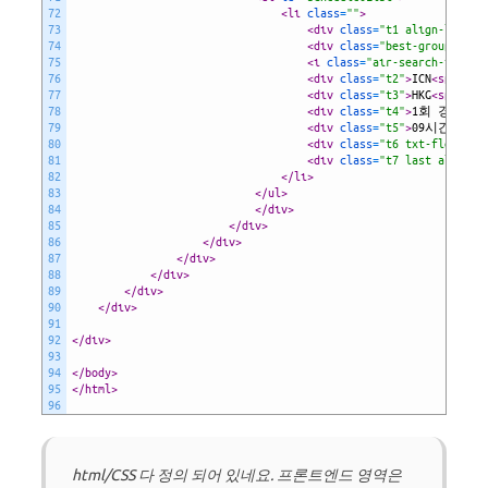
72
<li 
class
=
""
>
73
<div 
class
=
"t1 align-left"
>
74
<div 
class
=
"best-group"
>
<sp
75
<i 
class
=
"air-search-icon"
>
76
<div 
class
=
"t2"
>
ICN
<span 
cl
77
<div 
class
=
"t3"
>
HKG
<span 
cl
78
<div 
class
=
"t4"
>
1회 경유
</d
79
<div 
class
=
"t5"
>
09시간 10분
80
<div 
class
=
"t6 txt-flow ali
81
<div 
class
=
"t7 last align-r
82
</li>
83
</ul>
84
</div>
85
</div>
86
</div>
87
</div>
88
</div>
89
</div>
90
</div>
91
92
</div>
93
94
</body>
95
</html>
96
html/CSS 다 정의 되어 있네요. 프론트엔드 영역은