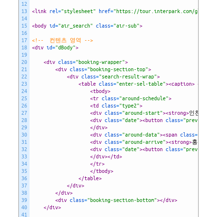
12
13
<link 
rel
=
"stylesheet"
href
=
"https://tour.interpark.com/global/
14
15
<body 
id
=
"air_search"
class
=
"air-sub"
>
16
17
<!--  컨텐츠 영역 -->
18
<div 
id
=
"dBody"
>
19
20
<div 
class
=
"booking-wrapper"
>
21
<div 
class
=
"booking-section-top"
>
22
<div 
class
=
"search-result-wrap"
>
23
<table 
class
=
"enter-sel-table"
>
<caption>
</capt
24
<tbody>
25
<tr 
class
=
"around-schedule"
>
26
<td 
class
=
"type2"
>
27
<div 
class
=
"around-start"
>
<strong>
인천 
<spa
28
<div 
class
=
"date"
>
<button 
class
=
"prev"
type
29
</div>
30
<div 
class
=
"around-data"
>
<span 
class
=
"data"
31
<div 
class
=
"around-arrive"
>
<strong>
홍콩 
<sp
32
<div 
class
=
"date"
>
<button 
class
=
"prev"
type
33
</div>
</td>
34
</tr>
35
</tbody>
36
</table>
37
</div>
38
</div>
39
<div 
class
=
"booking-section-bottom"
>
</div>
40
</div>
41