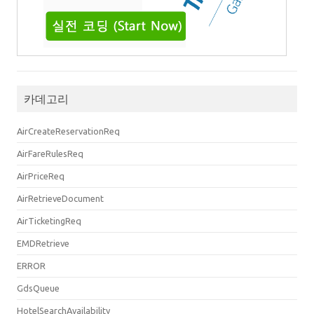
카데고리
AirCreateReservationReq
AirFareRulesReq
AirPriceReq
AirRetrieveDocument
AirTicketingReq
EMDRetrieve
ERROR
GdsQueue
HotelSearchAvailability